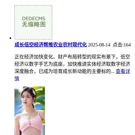
成长低空经济帮推农业农村现代化
2025-08-14 点击:164
正在经济加快变化、财产布局转型的现实布景下，低空
经济以数字手艺为底座，加快推进实体经济取数字经济
深度融合，已成为培育成长新动能的主要标的...
查看详
情