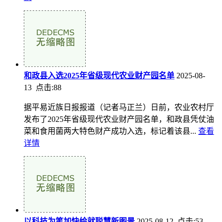
和政县入选2025年省级现代农业财产园名单
2025-08-
13 点击:88
据平易近族日报报道（记者马正兰）日前，农业农村厅
发布了2025年省级现代农业财产园名单，和政县凭仗油
菜和食用菌两大特色财产成功入选，标记着该县...
查看
详情
以科技为笔加快绘就聪慧新图景
2025-08-12 点击:53