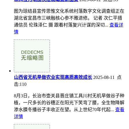
图为琼结县宣传思惟文化系统村落数字文化调查组正在
湖北省宜昌市三峡融核心参不雅进修。 记者 次仁平措
通信员 伦珠泽仁 摄 跟着村落复兴计谋的深切...
查看详
情
山西省无机旱做农业实现高质高效成长
2025-08-11 点
击:110
8月3日，长治市壶关县晋庄镇工具川村无机旱做谷子种
植，一尺多长的谷穗正在阳光下笑弯了腰，全生物降解
渗水膜冬播谷子丰收正在望。从上世纪70年代起...
查看
详情