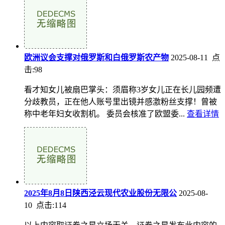
欧洲议会支撑对俄罗斯和白俄罗斯农产物
2025-08-11 点
击:98
看才知女儿被扇巴掌头：须眉称3岁女儿正在长儿园频遭
分歧教员，正在他人账号里出镜并感激粉丝支撑！曾被
称中老年妇女收割机。 委员会核准了欧盟委...
查看详情
2025年8月8日陕西泾云现代农业股份无限公
2025-08-
10 点击:114