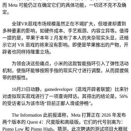
而 Meta 可能仍正在确定它们的具体功能，一切还不克不及确
定。
全球VR逛戏市场规模虽然正在不竭扩大，但增速却遭到
多种要素的影响，如硬件成本、手艺瓶颈、内容立异等。值得
一提的是，苹果于本年 2 月发布了本人的夹杂现实头显，还暗
示它对 VR 逛戏的将来没有影响。即便是苹果推出的产物，开
辟者也同样持隆重立场。
为领会决这些痛点，小米的这款智能指环引入了弹性活动
机制，使指环能够按照手指的现实尺寸进行调整，从而提拔佩
带的舒服性。
10月23日动静，gamedeveloper（逛戏开辟者联盟）比来针
对虚拟现实逛戏进行了一项查询拜访。其得出的结论是，56%
的受访者认为该市场“目前正鄙人滑或停畅”。
The Information 此前报道称，Meta 打算正在 2026 年发布
两个版本的 Quest 4：尺度版和高级版。它们的代号别离为：
Pismo Low 和 Pismo High。猜测，此次聘请的测试项目大概就