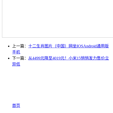
上一篇：
十二生肖图片（中国）网坐IOSAndroid通用版
手机
下一篇：
从4499元降至4019元！小米15悄悄发力售价立
异低
首页