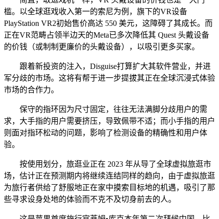
槛。以全球逛戏收入第一的索尼为例，旗下的VR设备
PlayStation VR2初始售价高达 550 美元，这障碍了其成长。而
正在VR范畴占领半边天的Meta已多次降低其 Quest 头戴设备
的价钱（或制制更廉价的头戴设备），以吸引更多买家。
跟着新投资的注入，Disguise打算扩大其软件营业，并进
军分歧的市场。这将有帮于进一步提拔其正在全球沉浸式体验
市场的合作力。
保守的指环因为尺寸固定，往往无法满脚分歧用户的需
求，大手指的用户需要挤压，导致佩带不适；而小手指的用户
则面对指环松动的问题，影响了检测设备的精确性和用户体
验。
按使用划分，旅逛业正在 2023 年从导了全球虚拟旅逛市
场，估计正在预测期内将继续连结同样的趋向，由于虚拟旅逛
为旅行者供给了舒服地正在家中摸索目标地的机遇，吸引了那
些寻求设身处地的体验而不克不及切身前去的人。
这是苹果首席施行官蒂姆•库克本年第二次拜候中国。比