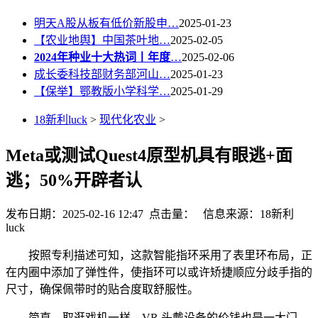
明天A股从板有低价新股申…
2025-01-23
【农业地舆】中国茶叶地…
2025-02-05
2024年种业十大热词丨年度
…
2025-02-06
成长委科技部财务部河山…
2025-01-23
【保举】鄂教版小学科学…
2025-01-29
18新利luck
>
现代化农业
>
Meta或测试Quest4原型机具有眼逃+面
逃；50%开辟者认
发布日期：2025-02-16 12:47 点击量：
信息来源：18新利
luck
按照专利描述可知，这款智能指环采用了表里环布局，正
在内圈中添加了弹性件，使指环可以或许矫捷顺应分歧手指的
尺寸，确保佩带时的贴合度取舒服性。
简直，取逛戏机一样，VR 头戴设备的价钱也是一大门