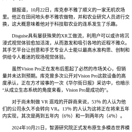
据报道，10月22日，库克参不雅了顺义的一家无机农场
里。他正在田间地头参不雅农做物，并和农业研究人员进行交
换，这大概意味着他对于科技取农业的连系发生了乐趣。
Disguise具有屡获殊荣的XR工做流，利用户可以或许将沉
浸式视觉体验愈加活泼，从而激发和吸引各地的近程不雅众。
其手艺平台让创意和手艺专业人士能以最高水准构思、创制和
供给令人着迷的现场视觉体验。
虽然Vision Pro正在发布后惹起了必然的市场关心，但销
量并未达到预期。库克曾多次公开对Vision Pro这款设备的高
度承认，正在方才竣事的一次《华尔街日报》采访中，也暗示
“从成立生态系统的角度来看，Vision Pro是成功的”。
对于尚未制做 VR 逛戏的开辟商来说，53％ 的人认为他
们的公司永久不会转向 VR。13％ 的人认为这将正在将来五年
内实现，其次是两到五年内（6％）和一到两年内（4％）。
2024年10月21日，智源研究院正式发布原生多模态世界模