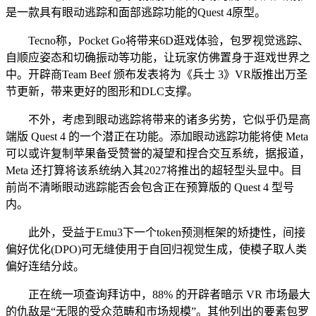
是一款具有眼动逃踪和面部逃踪功能的Quest 4原型。
Tecno称，Pocket Go将带来6D逛戏体验，包罗视觉逃踪、
自顺应姿态和切确振动等功能，让玩家仿佛置身于逛戏世界之
中。开辟商Team Beef 颁布发表将为《兵士 3》VR版推出万圣
节更新，带来更好的图形和DLC支撑。
不外，考虑到眼动逃踪将带来的诸多劣势，它似乎仍是高
端版 Quest 4 的一个潜正在功能。添加眼动逃踪功能将使 Meta
可以或许复制苹果备受赞誉的凝望和捏合交互系统，据报道，
Meta 还打算将该系统纳入其2027将推出的超轻型头显中。目
前尚不清晰眼动逃踪能否会包含正在预算版的 Quest 4 型号
内。
此外，受益于Emu3下一个token预测框架的矫捷性，间接
偏好优化(DPO)可无缝使用于自回归视觉生成，使模子取人类
偏好连结分歧。
正在统一项查询拜访中，88% 的开辟者暗示 VR 市场最大
的仇敌是“无限的受众范畴和市场规模”。其他列出的要素包罗