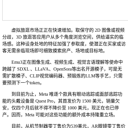
虚拟旅逛市场正正在快速增加。取保守的 2D 图像或视频
分歧，3D 旅逛答应用户从多个角度浏览空间，供给逼实的临
场感。这种设身处地的特征加强了参取度，使潜正在买家或访
客无需亲临现场即可细致摸索房产、场地或目标地。
Emu3正在图像生成、视频生成、视觉言语理解等使命中
跨越了 SDXL 、LLaVA、OpenSora等出名开源模子，可是无
需扩散模子、CLIP视觉编码器、预锻炼的LLM等手艺，只需
要预测下一个token。
到目前为止，Meta 唯逐个款具有眼动逃踪或面部逃踪功
能的头戴设备是 Quest Pro，其首发价为 1500 美元，销量欠
安，仅四个月后就不得不降价至 1000 美元，现正在也已停
产。因而，Meta 可能对这些功能的额外成本持隆重立场。
目前，从机节制器零丁售价为539美元，AR眼镜零丁售价