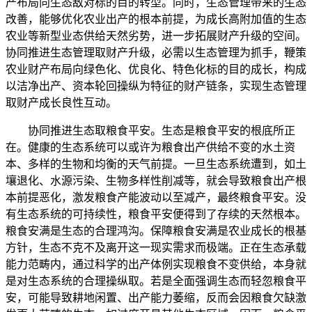
产布局向生态敌对标的目的转型。同时，生态管理带来的生态
改善，能够优化农业出产的根本前提，为成长高附加值的生态
农业等新型业态供给天然劣势，进一步拓展财产升级的空间。
协同推进生态管理取财产升级，必需以生态管理为抓手，鞭策
农业财产布局向绿色化、优良化、特色化标的目的成长，构成
以洁净出产、资本轮回操纵为特征的财产链条，实现生态管理
取财产成长良性互动。
协同推进生态取粮食平安。生态是粮食平安的根底所正
在。健康的生态系统可以或许为粮食出产供给不变的水土资
本、多样的生物和均衡的天气前提。一旦生态系统遭到，如土
壤退化、水源污染、生物多样性削减等，就会导致粮食出产根
本前提恶化，激发粮食产能波动以至减产，最终粮食平安。没
有生态系统的可持续性，粮食平安便得到了存续的天然根本。
粮食安满是生态的合理鸿沟。保障粮食安满是农业成长的根基
方针，生态不克不及离开这一现实需求而极端。正在生态承载
能力范畴内，通过科学的出产体例实现粮食不变供给，本身就
是对生态系统的合理操纵取。若是全面强调生态而轻忽粮食平
安，可能导致耕地闲置、出产能力萎缩，反而会因粮食欠缺激