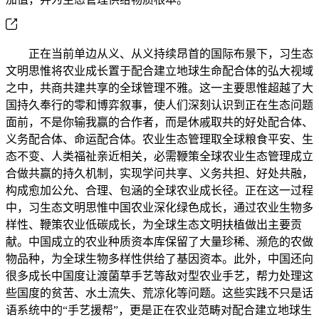
正在当前单边从义、从义持续昂首的国际布景下，习生态
文明思惟将农业成长置于配合建立地球生命配合体的弘大视域
之中，共商共建共享的全球管理不雅。这一主要思惟超越了大
国持久奉行的零和博弈叙事，使人们深刻认识到正在生态问题
面前，不是你输我赢的合作者，而是休戚取共的好处配合体、
义务配合体、命运配合体。农业生态管理取全球粮食平安、生
态不变、人类福祉亲近相关，必需鞭策全球农业生态管理成立
合做共赢的持久机制，实现学问共享、义务共担、好处共融，
构成愈加公允、合理、包涵的全球农业成长径。正在这一过程
中，习生态文明思惟中国农业深化绿色成长，通过农业生物多
样性、鞭策农业低碳成长，为全球生态文明扶植做出主要贡
献。中国成立的农业种质资本库保留了大量珍稀、濒危的农做
物品种，为全球生物多样性供给了基因资本。此外，中国还向
很多成长中国度让渡菌草手艺等敌对型农业手艺，帮力处理这
些国度的贫苦、水土流失、荒凉化等问题。这些实践不只是话
语系统中的“手艺援帮”，更是正在农业范畴对配合建立地球生