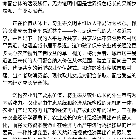
命配合体的活泼践行，无力证明中国是世界绿色成长的果断步
履派、主要贡献者。
正在价值从体上，习生态文明思惟以人平易近为核心，鞭
策农业成长由全平易近共享——不只是这一代的人平易近共
享，并且是下一代的人平易近共享；共享从体不只包罗农村居
平易近，也涵盖城市居平易近。这冲破了保守农业成长理论更
多关心农产物出产者收益的单一视角，将消费者、城市居平易
近甚至未代的人们配合纳入价值从体范围，建立了面向全平易
近、代际共享的新型农业价值款式。如许的农业使城市取村
落、出产者取消费者、现代取儿女成为配合参取、配合受益的
生态经济成长配合体。
沉构农业出产要素价值，将生态从农业成长的外生束缚为
内活泼力。农业是由生态系统和经济系统构成的无机同一体，
农业出产是天然再出产和经济再出产彼此交错的过程。正在保
守农业经济学视角下，农业成长的方针是经济再出产的最大
化，而将天然资本视做正在经济再出产中进行耗损操纵的出产
要素、一种外部变量，将天然前提视做经济再出产的限制要