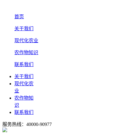
首页
关于我们
现代化农业
农作物知识
联系我们
关于我们
现代化农
业
农作物知
识
联系我们
服务热线：40000-90977