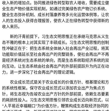
收入新的增加点。协同推进绿色转型取农人增收，需要成立健
全生态产物价值实现机制，如通过完美绿色农产物订价系统、
健全生态弥补机制、成长村落康养等多元化运营体例等，让农
人的生态投入获得合理报答，使农人正在绿色转型中获得新的
收入来历。
新的汗青前提下，习生态文明思惟正在承继马克思从义生
态不雅的根本上对其实现了丰硕成长。习生态文明思惟的创制
性冲破正在于：把生态系统全体纳入社会再出产全过程，将其
功能取价值延长至社会再出产的完整链条，使社会再出产不再
是经济系统对生态系统的单向，而是生态系统取经济系统的双
向互动，让生态系统由社会再出产的外部前提跃升为内正在动
力，进一步深化了社会再出产的理论逻辑。
农业成长范式是关于农业成长的价值方针、根基理论和方
的系统性框架。保守农业成长范式以添加农业出产为焦点方
针，将生态视为告竣农业出产方针的外部前提，依赖生态要素
的耗损性投入。习生态文明思惟引领农业成长迈向新范式，以
“人平易近幸福糊口”为价值方针，鞭策构成生态取经济协同的