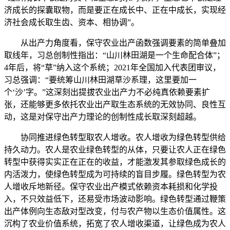
济成长的探囊取物，而是要正在成长中、正在中成长，实现经
济社会成长取生齿、资本、相协调”。
从出产力角度看，保守农业出产函数强调要素的简单叠加
取线年，习总创制性指出：“山川林田湖是一个生命配合体”；
4年后，将“草”纳入这个系统；2021年全国加入代表团审议，
习总强调：“要统筹山川林田湖草沙系理，这里要加一
个‘沙’字。”这深刻出提拔农业出产力不必纯真依赖要素扩
张，还能够更多依托农业出产取生态系统的无效协同、良性互
动，这是对保守出产力理论的创制性成长取深刻超越。
协同推进绿色转型取农人增收。农人增收为绿色转型供给
持久动力。农人是农业绿色转型的从体，只要让农人正在绿色
转型中获得实实正在正在的收益，才能激发其参取绿色成长的
内活泼力，使绿色转型成为可持续的盲目步履。绿色转型为农
人增收斥地新径。保守农业出产模式依赖资本耗损和化学投
入，不只效益低下，还易受市场波动影响。绿色转型通过鞭策
出产体例向生态敌对型改变，付与农产物以生态价值属性。这
沉构了农业价值系统，拓宽了农人增收渠道，让绿色成为农人