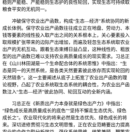
稳则产能稳、产能稳则生态护的良性轮回，实现生态可持续取
粮食平安的无机同一。
冲破保守农业出产函数，构成“生态—经济”系统协同的新
成长体例。保守农业出产函数往往成立正在地盘、劳动力、本
钱等要素的线性投入取产出之间的关系根本上，关心要素投入
取规模扩张带来的边际产出增加，而遍及轻忽生态系统取农业
出产的无机互动。跟着生态束缚日益凸显，这种线性的、粗放
型的出产函数已难以支持农业高质量成长的现实需求。习总正
在《山川林田湖是一个生命配合体的系统思惟》中指出：“生
态是同一的天然系统，是各类天然要素彼此依存而实现轮回的
天然链条”。这一主要阐述从底子上拓宽了农业出产函数的理
论视野，凸起了农业系统取生态系统的耦合性，为农业出产函
数注入“生态—经济”彼此协同、轮回互动的全新内涵。
习总正在《新质出产力本身就是绿色出产力》中指出：
“绿色成长是高质量成长的底色”“坚持不懈走生态优先、绿色
成长之”。农业现代化的将来必然是生态优先、绿色成长的将
来。深切进修贯彻习生态文明思惟，正在农业范畴要出力提高
农业的合作力取分析效益，强化系统思维、统筹兼顾，鞭策农